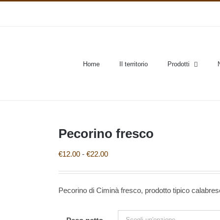
Home
Il territorio
Prodotti
Pecorino fresco
Fascia
€
12.00
-
€
22.00
di
prezzo:
Pecorino di Ciminà fresco, prodotto tipico calabres
da
€12.00