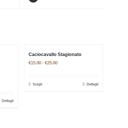
Caciocavallo Stagionato
Fascia
€
15.00
-
€
25.00
di
prezzo:
Scegli
Dettagli
Questo
da
prodotto
€15.00
Dettagli
ha
a
più
€25.00
varianti.
Le