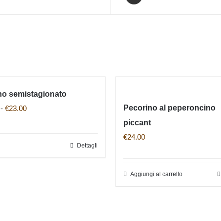
no semistagionato
Fascia
Pecorino al peperoncino
-
€
23.00
di
piccant
prezzo:
€
24.00
i
Dettagli
Questo
da
prodotto
€12.00
ha
Aggiungi al carrello
a
più
€23.00
varianti.
Le