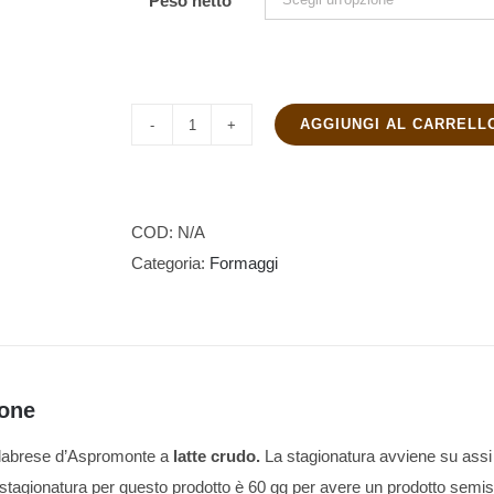
Peso netto
a
€22.00
AGGIUNGI AL CARRELL
Pecorino
fresco
quantità
COD:
N/A
Categoria:
Formaggi
ione
labrese d’Aspromonte a
latte crudo.
La stagionatura avviene su assi
 stagionatura per questo prodotto è 60 gg per avere un prodotto semis