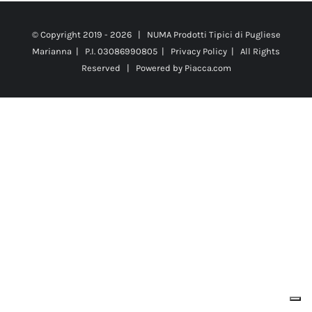
© Copyright 2019 -
2026 | NUMA Prodotti Tipici di Pugliese
Marianna | P.I. 03086990805 |
Privacy Policy
| All Rights
Reserved | Powered by
Piacca.com