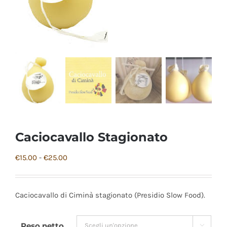
Caciocavallo Stagionato
Fascia
€
15.00
-
€
25.00
di
prezzo:
Caciocavallo di Ciminà stagionato (Presidio Slow Food).
da
€15.00
Peso netto
