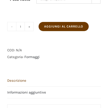
a
€25.00
AGGIUNGI AL CARRELLO
Caciocavallo
Stagionato
quantità
COD:
N/A
Categoria:
Formaggi
Descrizione
Informazioni aggiuntive