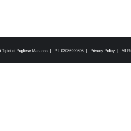
Tipici di Pugliese Marianna | P.I. 03086990805 |
Privacy Policy
| All R