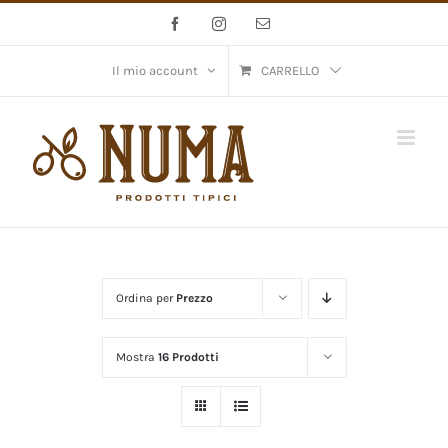
Salta
Facebook
Instagram
Email
al
contenuto
Il mio account
CARRELLO
Ordina per
Prezzo
Mostra
16 Prodotti