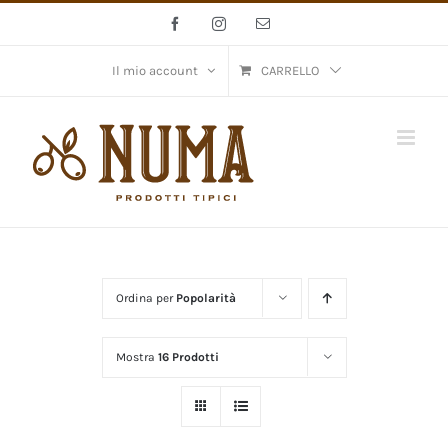
Salta
Facebook
Instagram
Email
al
contenuto
Il mio account
CARRELLO
Ordina per
Popolarità
Mostra
16 Prodotti