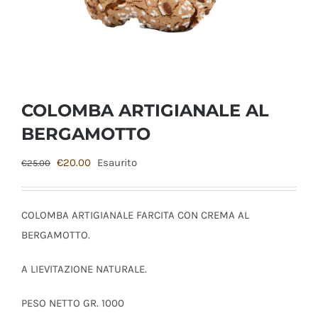
COLOMBA ARTIGIANALE AL
BERGAMOTTO
Il
Il
€
20.00
Esaurito
€
25.00
prezzo
prezzo
originale
attuale
COLOMBA ARTIGIANALE FARCITA CON CREMA AL
era:
è:
BERGAMOTTO.
€25.00.
€20.00.
A LIEVITAZIONE NATURALE.
PESO NETTO GR. 1000