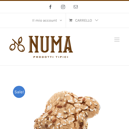
Salta
Facebook
Instagram
Email
al
contenuto
Il mio account
CARRELLO
Sale!