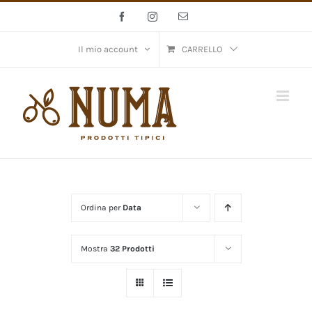
Salta
Facebook
Instagram
Email
al
contenuto
Il mio account
CARRELLO
Ordina per
Data
Mostra
32 Prodotti